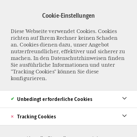
Direkt
zum
Cookie-Einstellungen
Inhalt
Diese Webseite verwendet Cookies. Cookies
DIE SEXISMUSKEULE STECKEN LASSEN
richten auf Ihrem Rechner keinen Schaden
Anzüglichkeiten
an. Cookies dienen dazu, unser Angebot
nutzerfreundlicher, effektiver und sicherer zu
machen. In den
Datenschutzhinweisen
finden
sind kein
Sie ausführliche Informationen und unter
"Tracking Cookies" können Sie diese
Verbrechen,
konfigurieren.
sondern Teil des
Unbedingt erforderliche Cookies
Spiels der
Tracking Cookies
Geschlechter