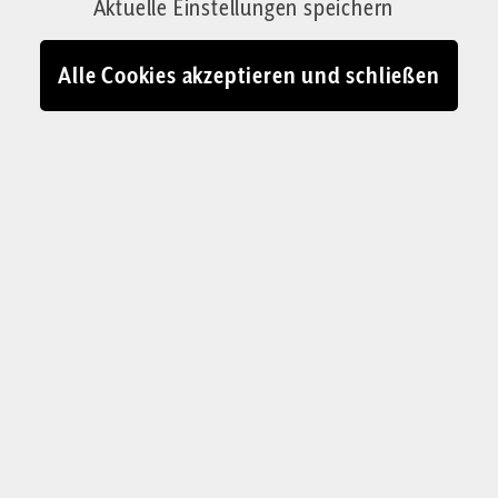
Aktuelle Einstellungen speichern
Männer sind potenzielle Täter, Frauen die
Opfer? Der Kampf gegen angebliche Sexismus-
Alle Cookies akzeptieren und schließen
Skandale ist mittlerweile unverhältnismäßig und
belastet das Verhältnis zwischen den
Geschlechtern massiv. Unsere Autorin
befürwortet einen gelassenen Umgang mit
Anzüglichkeiten.
Von Sylvie-Sophie Schindler
03.06.2026 - 08:00