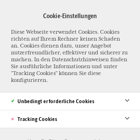
Direkt
zum
Cookie-Einstellungen
Inhalt
Diese Webseite verwendet Cookies. Cookies
KOLUMNE „ROME RELOADED“
richten auf Ihrem Rechner keinen Schaden
Was bedeutet es für
an. Cookies dienen dazu, unser Angebot
nutzerfreundlicher, effektiver und sicherer zu
machen. In den
Datenschutzhinweisen
finden
Europa, wenn die
Sie ausführliche Informationen und unter
"Tracking Cookies" können Sie diese
Pax Americana
konfigurieren.
endet?
Unbedingt erforderliche Cookies
Seit dem Zweiten Weltkrieg profitieren die
Tracking Cookies
Europäer vom Schutz der USA. Doch die Pax
Americana gerät gerade an ihr Ende. Wer