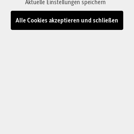
Aktuelle Einstellungen speichern
verstehen will, worauf sich Europa jetzt
einstellen muss, sollte das römische Imperium
Alle Cookies akzeptieren und schließen
und dessen Pax Romana studieren.
Von David Engels
30.05.2026 - 09:19