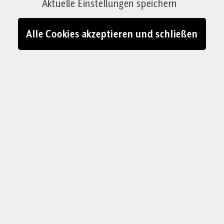
Aktuelle Einstellungen speichern
machen und für andere da sein zu können,
muss sie auf eine Sache besonders achten.
Alle Cookies akzeptieren und schließen
Von Kristina Ballova
22.12.2024 - 16:15
Liebevolle Mutter und lässige Frau: Sie macht den echten