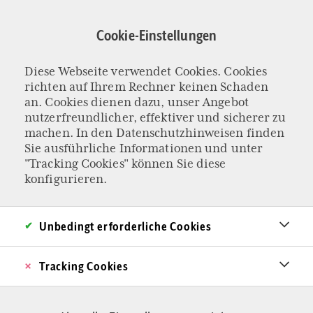
Direkt
zum
Cookie-Einstellungen
Inhalt
Diese Webseite verwendet Cookies. Cookies
KOLUMNE „KAFFEEHAUS“
richten auf Ihrem Rechner keinen Schaden
Die Kunst, eine
an. Cookies dienen dazu, unser Angebot
nutzerfreundlicher, effektiver und sicherer zu
machen. In den
Datenschutzhinweisen
finden
Frau zu sein – nicht
Sie ausführliche Informationen und unter
"Tracking Cookies" können Sie diese
nur an
konfigurieren.
Weihnachten
Unbedingt erforderliche Cookies
Was ist die einzigartige und spezifische Aufgabe
Tracking Cookies
einer Frau? Zu Hause, im Beruf, im
Freundeskreis? Um den echten Unterschied zu