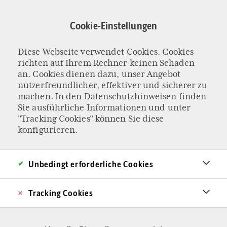
Direkt
zum
Cookie-Einstellungen
Inhalt
Diese Webseite verwendet Cookies. Cookies
KOLUMNE „EIN BISSCHEN BESSER“
richten auf Ihrem Rechner keinen Schaden
Warum Grillen
an. Cookies dienen dazu, unser Angebot
nutzerfreundlicher, effektiver und sicherer zu
machen. In den
Datenschutzhinweisen
finden
endgültig
Sie ausführliche Informationen und unter
"Tracking Cookies" können Sie diese
Frauensache ist
konfigurieren.
An einem heißen Pfingstwochenende steigen in
Unbedingt erforderliche Cookies
Deutschland die Rauchsäulen von
abertausenden Grillfeuern über Baggerseen auf.
Tracking Cookies
Unser Kolumnisten-Ehepaar findet, es sei an der
Zeit, mit einer alten Tradition zu brechen.