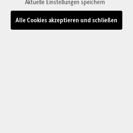
Aktuelle Einstellungen speichern
Von Judith Wagner & Oliver Stock
25.05.2026 - 08:27
Alle Cookies akzeptieren und schließen
Vom Ufer des Baggersees im Ruhrgebiet steigen Rauchsäulen auf. Es
riecht nach Fett, das zischend auf Holzkohle verbrennt
© Judith Wagner Fotografie