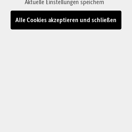
Aktuelle Einstellungen speichern
Alle Cookies akzeptieren und schließen
Wenn sie nicht gerade auf Weltreise ist, verschafft sich unsere
Kolumnistin Judith Wagner auf einem Kranausleger den Überblick
© Judith Wagner Fotografie
J
etzt, wo es mit dem Fußball nicht so
geklappt hat, fragen wir uns, wo wir