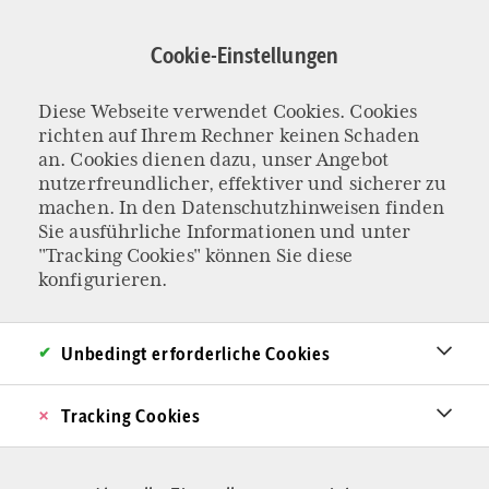
Direkt
zum
Cookie-Einstellungen
Inhalt
Diese Webseite verwendet Cookies. Cookies
KOLUMNE „EIN BISSCHEN BESSER“
richten auf Ihrem Rechner keinen Schaden
Wir wollen unser
an. Cookies dienen dazu, unser Angebot
nutzerfreundlicher, effektiver und sicherer zu
machen. In den
Datenschutzhinweisen
finden
Land nicht zurück
Sie ausführliche Informationen und unter
"Tracking Cookies" können Sie diese
Unser Kolumnisten-Ehepaar macht sich
konfigurieren.
Gedanken über die Lage der Nation. Eine
Botschaft für all die, die grölend „ihr Land
Unbedingt erforderliche Cookies
zurückwollen“.
Tracking Cookies
Von Judith Wagner & Oliver Stock
06.07.2026 - 08:40