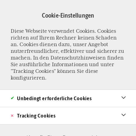
Direkt
zum
Cookie-Einstellungen
Inhalt
Diese Webseite verwendet Cookies. Cookies
ÜBER DIE GRUNDLAGEN EUROPAS
richten auf Ihrem Rechner keinen Schaden
Der Logik der
an. Cookies dienen dazu, unser Angebot
nutzerfreundlicher, effektiver und sicherer zu
machen. In den
Datenschutzhinweisen
finden
Postmoderne eine
Sie ausführliche Informationen und unter
"Tracking Cookies" können Sie diese
Alternative
konfigurieren.
entgegensetzen
Unbedingt erforderliche Cookies
Postmoderne Phänomene wie Genderideologie
Tracking Cookies
und Co. stoßen auf Widerstand. Doch sie
einfach nur zu kritisieren ist zu wenig. Wer