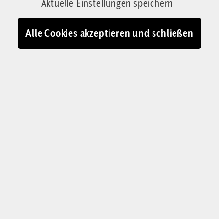
Aktuelle Einstellungen speichern
ihnen ernsthaft etwas entgegensetzen möchte,
muss geistige Grundlagen, eine große
Alle Cookies akzeptieren und schließen
abendländische Erzählung dafür liefern. Ein
Essay
Von Josef Jung
06.10.2023 - 16:33