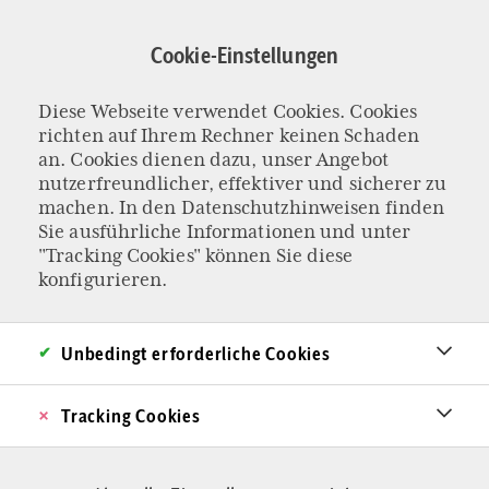
Direkt
zum
Cookie-Einstellungen
Inhalt
Diese Webseite verwendet Cookies. Cookies
ALTES LEIDEN AN DER NEUEN MESSE
richten auf Ihrem Rechner keinen Schaden
Die verlorene Ehre
an. Cookies dienen dazu, unser Angebot
nutzerfreundlicher, effektiver und sicherer zu
machen. In den
Datenschutzhinweisen
finden
des Herrn Jesus C.
Sie ausführliche Informationen und unter
"Tracking Cookies" können Sie diese
Die Lieder banal, die Verkündigung verkürzt, das
konfigurieren.
Allerheiligste wird ausgeteilt, als seien es Kekse.
Das Numinose hat es schwer durchzudringen.
Unbedingt erforderliche Cookies
Beobachtungen bei einer katholischen
Tracking Cookies
Sonntagsmesse irgendwo im Land.
Von Christian Rudolf