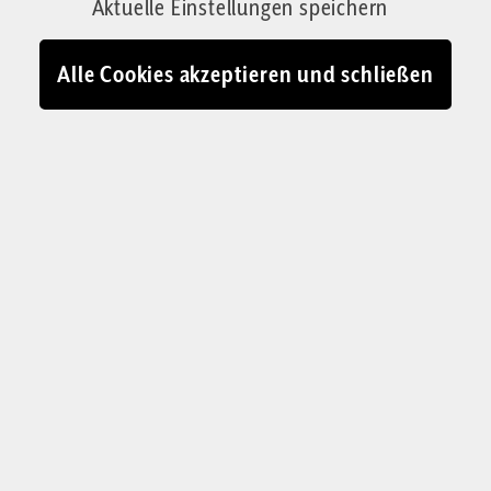
Aktuelle Einstellungen speichern
26.08.2024 - 14:00
Alle Cookies akzeptieren und schließen
Mahnwache für den Umbau der katholischen Kirche in eine linke
Gesinnungsanstalt, März 2022
© IMAGO / Funke Foto Services
J
ugendbands mit Schlagzeug und