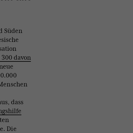
nd Süden
esische
sation
 300 davon
 neue
50.000
n Menschen
us, dass
ngshilfe
sten
e. Die