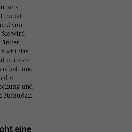
e setzt
r Heimat
hied von
. Sie wird
 Länder
rrscht das
nd in einen
istlich und
n die
rechung und
im Südsudan
oht eine