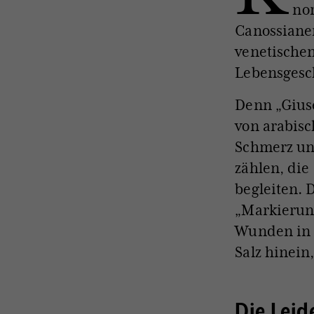
nor
Canossiane
venetischen 
Lebensgesch
Denn „Gius
von arabisc
Schmerz un
zählen, die
begleiten. 
„Markierung
Wunden in i
Salz hinein
Die Leid