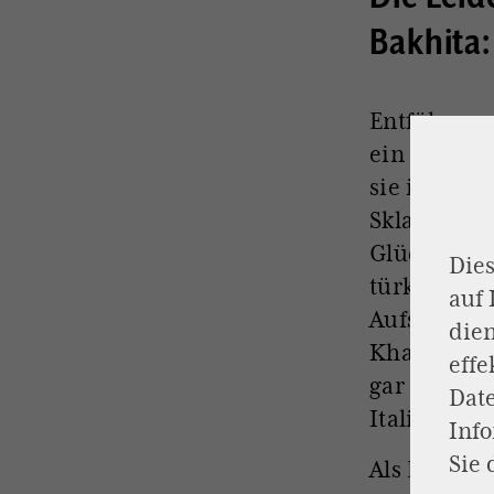
Bakhita:
Entführung
ein schwere
sie ihren N
Sklavenname
Glückliche“
Dies
türkischen
auf
Aufstand fl
dien
Khartum „ka
effe
gar nicht m
Dat
Italien gibt
Inf
Sie 
Als Bakhita