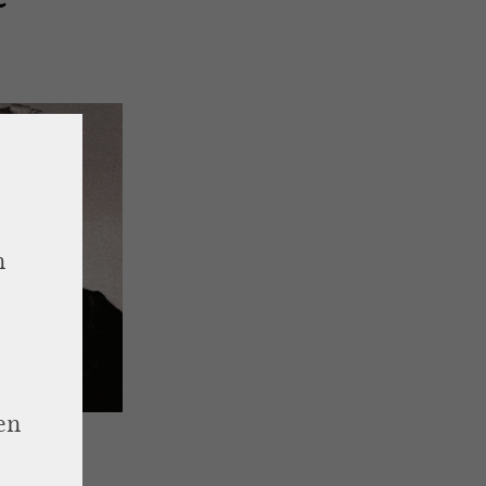
n
en
fine Bakhita
ei