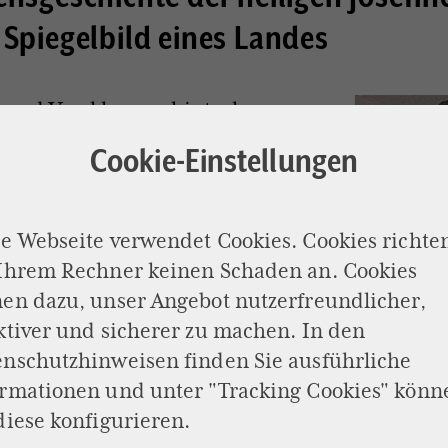
 Spiegelbild eines Landes
 und Versklavung hinterlassen
s Trauma. Es reicht so tief, dass
Cookie-Einstellungen
amen vergisst. Nur ihr
 bleibt: Bakhita – „die
. Zuletzt dient sie einem
e Webseite verwendet Cookies. Cookies richte
 General. Der muss beim Mahdi-
 Ihrem Rechner keinen Schaden an. Cookies
iehen. Der italienische Konsul in
en dazu, unser Angebot nutzerfreundlicher,
uft“ sie. Das ist aber eigentlich
ktiver und sicherer zu machen. In den
öglich, denn im Königreich
enschutzhinweisen
finden Sie ausführliche
 es keine Sklaverei.
ormationen und unter "Tracking Cookies" könn
Die hl. Jose
diese konfigurieren.
 in Italien ankommt, kann sie vor
© Gemeinfr