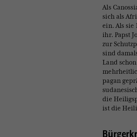
Als Canossi
sich als Af
ein. Als si
ihr. Papst J
zur Schutz
sind damals
Land schon 
mehrheitli
pagan geprä
sudanesisc
die Heilig
ist die Heil
Bürgerkr