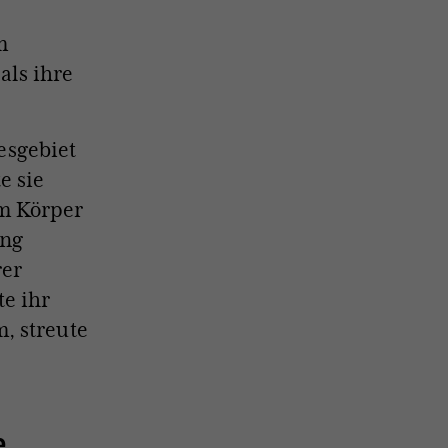
m
als ihre
esgebiet
e sie
em Körper
ang
rer
te ihr
, streute
e