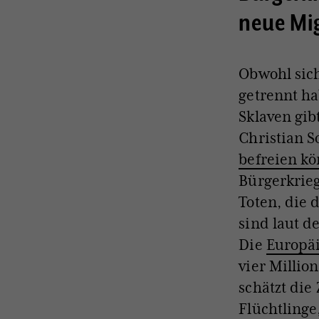
neue Mig
Obwohl sic
getrennt h
Sklaven gib
Christian So
befreien k
Bürgerkrieg
Toten, die 
sind laut d
Die
Europä
vier Millio
schätzt die
Flüchtlinge