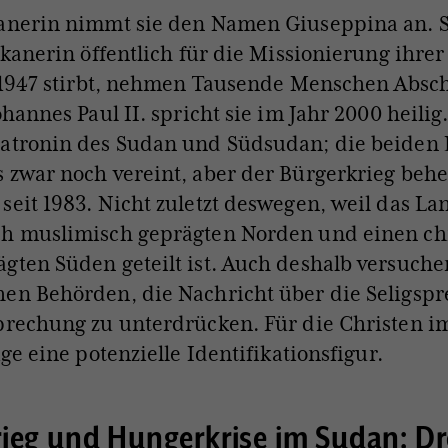
anerin nimmt sie den Namen Giuseppina an. Si
rikanerin öffentlich für die Missionierung ihre
e 1947 stirbt, nehmen Tausende Menschen Absc
ohannes Paul II. spricht sie im Jahr 2000 heilig
patronin des Sudan und Südsudan; die beiden
 zwar noch vereint, aber der Bürgerkrieg behe
seit 1983. Nicht zuletzt deswegen, weil das La
ch muslimisch geprägten Norden und einen chr
gten Süden geteilt ist. Auch deshalb versuche
hen Behörden, die Nachricht über die Seligsp
sprechung zu unterdrücken. Für die Christen 
ige eine potenzielle Identifikationsfigur.
ieg und Hungerkrise im Sudan: Dr