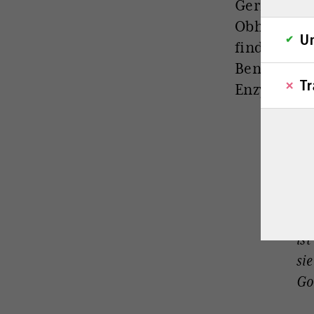
Gericht ihr
Obhut der 
Un
findet sie 
Benedikt XV
Tr
Enzyklika „
„N
Ho
gr
mi
is
sie
Go