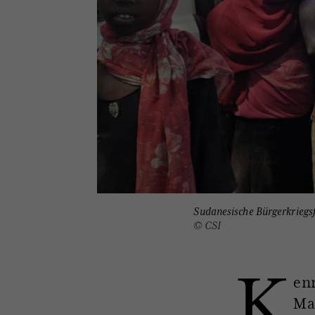
Sudanesische Bürgerkriegsf
© CSI
K
enn
Ma