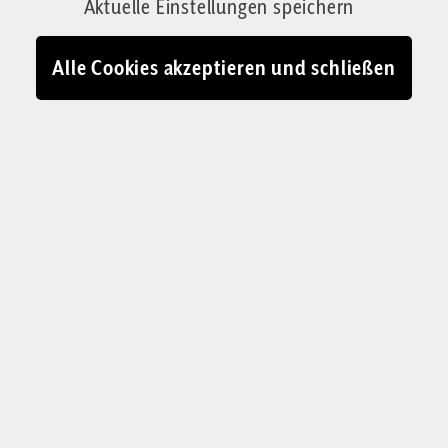
Aktuelle Einstellungen speichern
den östlichen Bundesländern wesentlich
drastischer als in Westdeutschland. Was sind
Alle Cookies akzeptieren und schließen
die Gründe für den Kindermangel und wie kann
man gegensteuern? Ein Gespräch mit
Demographie-Forscherin Katharina Heisig.
Von Lukas Steinwandter
28.04.2023 - 11:20