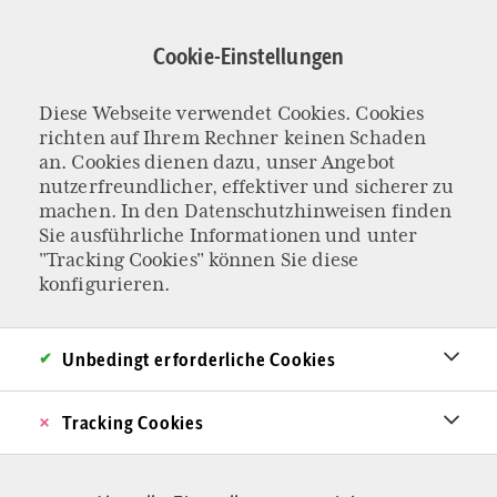
Direkt
zum
Cookie-Einstellungen
Inhalt
Diese Webseite verwendet Cookies. Cookies
INTERVIEW MIT DEMOGRAPHIE-FORSCHERIN
richten auf Ihrem Rechner keinen Schaden
KATHARINA HEISIG
an. Cookies dienen dazu, unser Angebot
„Eine größere
nutzerfreundlicher, effektiver und sicherer zu
machen. In den
Datenschutzhinweisen
finden
Sie ausführliche Informationen und unter
Kinderfreundlich
"Tracking Cookies" können Sie diese
konfigurieren.
keit in der
Gesellschaft wäre
Unbedingt erforderliche Cookies
ein Weg“
Tracking Cookies
Der demographische Wandel vollzieht sich in