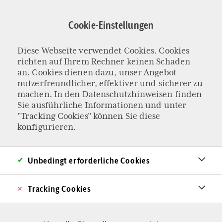
Direkt
zum
Cookie-Einstellungen
Inhalt
Diese Webseite verwendet Cookies. Cookies
INTERVIEW MIT JOHANNES VOLKMANN
richten auf Ihrem Rechner keinen Schaden
„Die
an. Cookies dienen dazu, unser Angebot
nutzerfreundlicher, effektiver und sicherer zu
machen. In den
Datenschutzhinweisen
finden
Grundanliegen
Sie ausführliche Informationen und unter
"Tracking Cookies" können Sie diese
einer
konfigurieren.
konservativen
Unbedingt erforderliche Cookies
Partei sind zeitlos“
Tracking Cookies
Johannes Volkmann ist einer der jungen
Unionsabgeordneten im Bundestag, die den