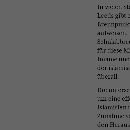
In vielen S
Leeds gibt e
Brennpunkte
aufweisen. 
Schulabbrec
für diese M
Imame und 
der islamis
überall.
Die untersc
um eine eff
Islamisten
Zunahme von
den Heraus