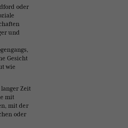
adford oder
oziale
chaften
ger und
rogengangs,
he Gesicht
ut wie
langer Zeit
me mit
n, mit der
ichen oder