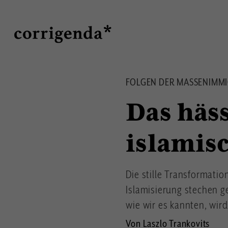
Direkt
Suche
zum
Inhalt
FOLGEN DER MASSENIMMIG
Das häss
islamis
Die stille Transformatio
Islamisierung stechen g
wie wir es kannten, wir
Von Laszlo Trankovits