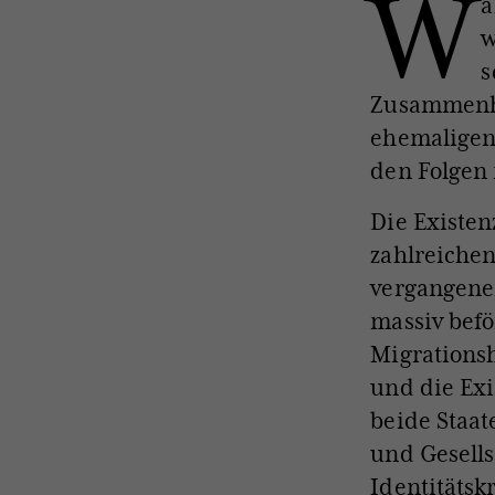
W
ä
w
s
Zusammenhal
ehemaligen
den Folgen 
Die Existen
zahlreiche
vergangene
massiv befö
Migrations
und die Exi
beide Staat
und Gesells
Identitätsk