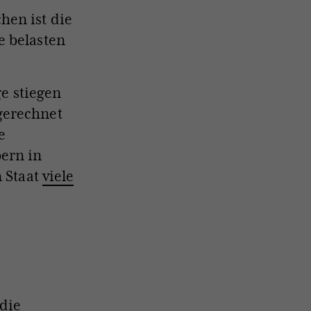
hen ist die
e belasten
ge stiegen
gerechnet
e
bern in
n Staat
viele
 die