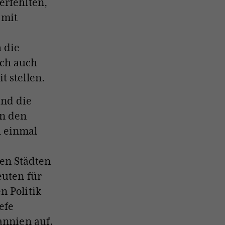
erfehlten,
 mit
 die
ich auch
t stellen.
und die
in den
h einmal
en Städten
euten für
n Politik
efe
annien auf.