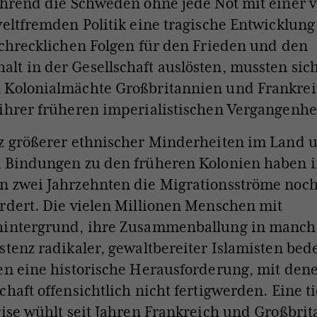
hrend die Schweden ohne jede Not mit einer v
eltfremden Politik eine tragische Entwicklung
chrecklichen Folgen für den Frieden und den
t in der Gesellschaft auslösten, mussten sich
 Kolonialmächte Großbritannien und Frankre
ihrer früheren imperialistischen Vergangenhei
z größerer ethnischer Minderheiten im Land 
n Bindungen zu den früheren Kolonien haben 
n zwei Jahrzehnten die Migrationsströme noc
rdert. Die vielen Millionen Menschen mit
hintergrund, ihre Zusammenballung in manch
stenz radikaler, gewaltbereiter Islamisten bed
en eine historische Herausforderung, mit dene
chaft offensichtlich nicht fertigwerden. Eine ti
rise wühlt seit Jahren Frankreich und Großbrit