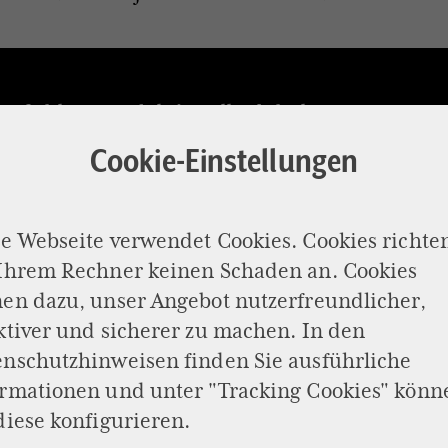
pfohlener redaktioneller Inhalt
Cookie-Einstellungen
dieser Stelle finden Sie einen externen Inhalt, der den Artikel ergä
 von der Redaktion empfohlen wird.
e Webseite verwendet Cookies. Cookies richte
Externer Inhalt
 Ihrem Rechner keinen Schaden an. Cookies
en dazu, unser Angebot nutzerfreundlicher,
bin damit einverstanden, dass mir externe Inhalte angezeigt werden. Damit können
ktiver und sicherer zu machen. In den
onenbezogene Daten an Drittplattformen übermittelt werden. Mehr dazu in unserer
enschutzhinweisen
finden Sie ausführliche
nschutzerklärung.
ormationen und unter "Tracking Cookies" könn
diese konfigurieren.