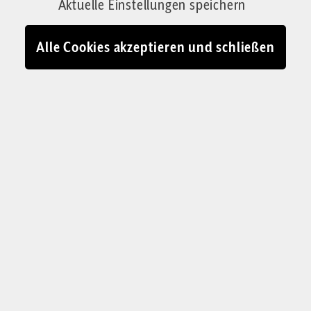
Aktuelle Einstellungen speichern
Alle Cookies akzeptieren und schließen
KOLUMNE „ROME RELOADED“
Was bedeutet es für
Europa, wenn die Pax
Americana endet?
Seit dem Zweiten Weltkrieg profitieren die
Europäer vom Schutz der USA. Doch die Pax
Americana gerät gerade an ihr Ende. Wer
verstehen will, worauf sich Europa jetzt
einstellen muss, sollte das römische Imperium
und dessen Pax Romana studieren.
David Engels