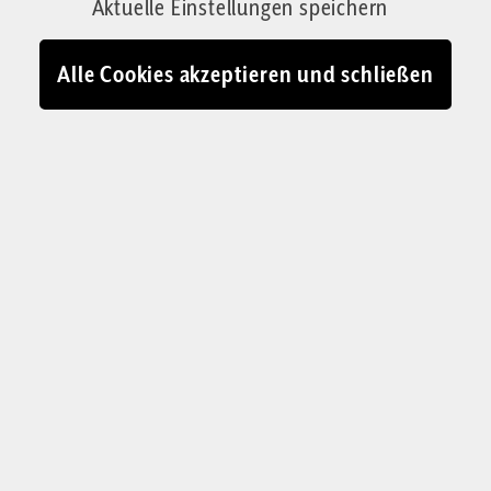
Aktuelle Einstellungen speichern
Roms
Alle Cookies akzeptieren und schließen
Eine Gesellschaft, die keine Kinder mehr hat, die
Familie abwertet, das Leben funktionalisiert und
Gleichheit in Austauschbarkeit verkehrt,
beraubt sich selbst ihrer Zukunft. Was können
wir aus der Geschichte lernen?
Von David Engels
22.06.2025 - 08:12