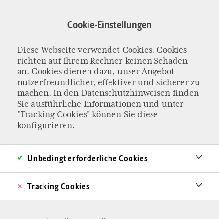
Direkt
zum
Cookie-Einstellungen
Inhalt
Diese Webseite verwendet Cookies. Cookies
KOLUMNE „ROME RELOADED“
richten auf Ihrem Rechner keinen Schaden
Lebensermüdung
an. Cookies dienen dazu, unser Angebot
nutzerfreundlicher, effektiver und sicherer zu
machen. In den
Datenschutzhinweisen
finden
und
Sie ausführliche Informationen und unter
"Tracking Cookies" können Sie diese
Gleichheitsdogma:
konfigurieren.
Europas
Unbedingt erforderliche Cookies
demografischer
Tracking Cookies
Verfall im Spiegel