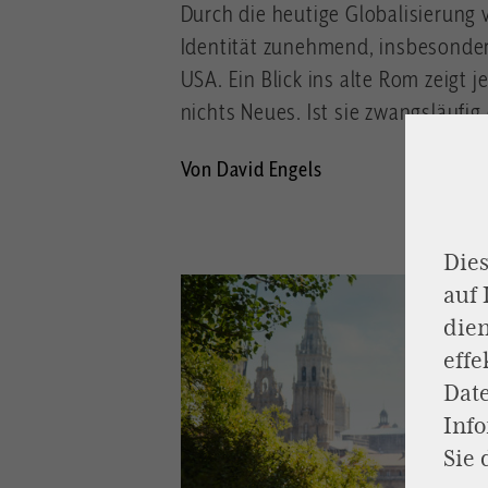
Durch die heutige Globalisierung v
Identität zunehmend, insbesonder
USA. Ein Blick ins alte Rom zeigt j
nichts Neues. Ist sie zwangsläufi
Von David Engels
Dies
auf
dien
effe
Dat
Inf
Sie 