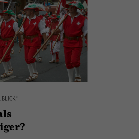
 BLICK“
als
iger?