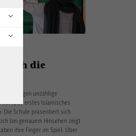
 IN WIEN
durch die
s bestätigen unzählige
te Europas erstes Islamisches
Die Schule präsentiert sich
Doch bei genauem Hinsehen zeigt
aben ihre Finger im Spiel. Über