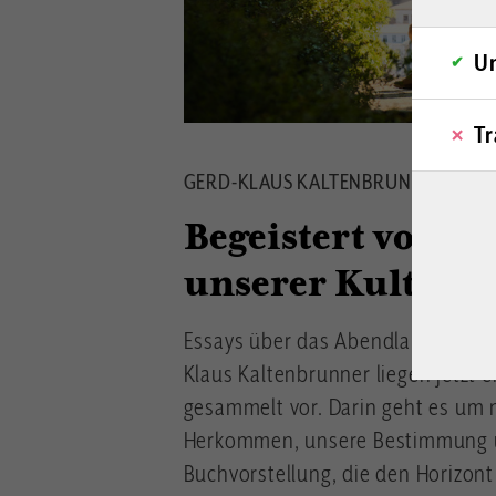
Un
Tr
GERD-KLAUS KALTENBRUNNER
Begeistert von d
unserer Kultur
Essays über das Abendland aus d
Klaus Kaltenbrunner liegen jetzt 
gesammelt vor. Darin geht es um n
Herkommen, unsere Bestimmung u
Buchvorstellung, die den Horizont 