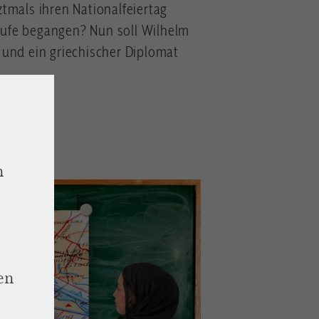
tmals ihren Nationalfeiertag
ufe begangen? Nun soll Wilhelm
 und ein griechischer Diplomat
n
en