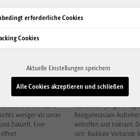
bedingt erforderliche Cookies
acking Cookies
ISLAMISCHE PRIVATSCHULE
en Leistungen
Islamismus 
Aktuelle Einstellungen speichern
Schultür
Alle Cookies akzeptieren und schließen
em Nachlass von Gerd-
Wien wird muslimisch. Da
erstmals in einem Band
Statistiken. Jüngst erreg
ichts weniger als unser
Realgymnasium Aufsehen. 
nd Zukunft. Eine
weltoffen und tolerant. 
öffnet.
sich: Radikale Verbände h