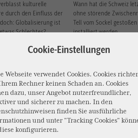
erblasst kulturelle
Wann hat die Schweiz letz
e durch den Einfluss der
ohne störende Zwischenr
edoch: Globalisierung ist
Tell vom Sockel gestoßen
g etwas Schlechtes?
installiert werden.
Cookie-Einstellungen
Von Stefan Millius
e Webseite verwendet Cookies. Cookies richte
 Ihrem Rechner keinen Schaden an. Cookies
en dazu, unser Angebot nutzerfreundlicher,
ktiver und sicherer zu machen. In den
enschutzhinweisen
finden Sie ausführliche
ormationen und unter "Tracking Cookies" könn
diese konfigurieren.