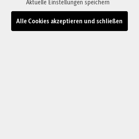
Aktuelle Einstellungen speichern
10.11.2025 - 07:42
Alle Cookies akzeptieren und schließen
Frauen trinken Kaffee, Männer tanken Raketen: Rumalbern beim
Frühstücksei
© Judith Wagner Fotografie
J
udith und ich albern manchmal so