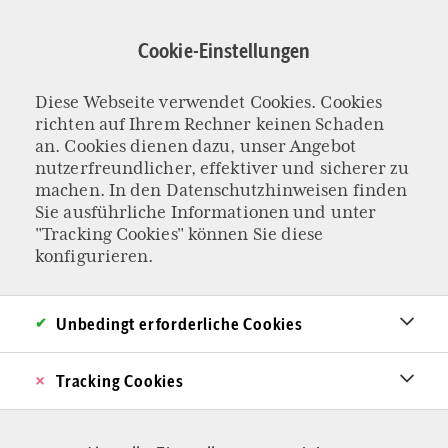
Direkt
zum
Cookie-Einstellungen
Inhalt
Diese Webseite verwendet Cookies. Cookies
KOLUMNE „EIN BISSCHEN BESSER“
richten auf Ihrem Rechner keinen Schaden
Die eine Billion-
an. Cookies dienen dazu, unser Angebot
nutzerfreundlicher, effektiver und sicherer zu
machen. In den
Datenschutzhinweisen
finden
Dollar-Frage
Sie ausführliche Informationen und unter
"Tracking Cookies" können Sie diese
Raketenmann Elon Musk soll eine Billion
konfigurieren.
verdienen. Was könnten wir alles mit dem Geld
anfangen, fragt sich unser Kolumnisten-Ehepaar
Unbedingt erforderliche Cookies
beim Frühstücksei. Und kommt dabei auch auf
Tracking Cookies
die Unterschiede zwischen Mann und Frau.
Von Judith Wagner & Oliver Stock