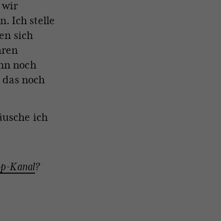
 wir
 Ich stelle
den sich
hren
ann noch
n das noch
äusche ich
p-Kanal
?