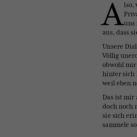
A
lso,
Priv
uns 
aus, dass si
Unsere Dial
Völlig uner
obwohl mir 
hinter sich
weil eben n
Das ist mir
doch noch m
sie sich er
sammele so