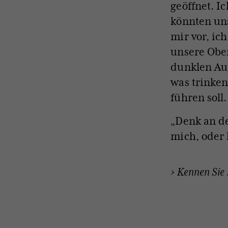
geöffnet. I
könnten uns
mir vor, ic
unsere Obe
dunklen Aug
was trinken
führen soll.
„Denk an de
mich, oder 
›
Kennen Sie