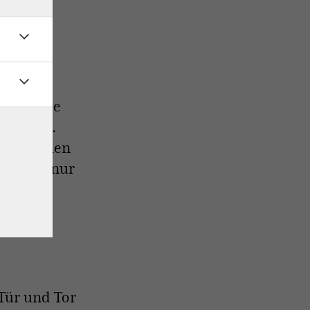
einmal
damit, die
 stellen.
en. Machen
und sie nur
 ergeht.
Tür und Tor