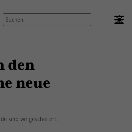
Suche
h den
ne neue
de sind wir gescheitert,