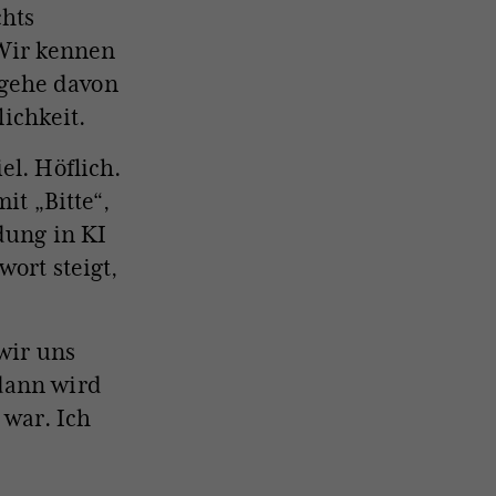
chts
 Wir kennen
h gehe davon
lichkeit.
el. Höflich.
it „Bitte“,
dung in KI
ort steigt,
 wir uns
dann wird
 war. Ich