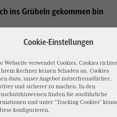
ch ins Grübeln gekommen bin
ch allerdings ins Grübeln gekommen. Und das k
ege, den ich lange nicht gesehen hatte, erzählte
Cookie-Einstellungen
rühjahr gar nicht gut gegangen sei, und er ei
seinen Symptomen gefüttert und ganz höflich n
fragt habe.
e Webseite verwendet Cookies. Cookies richte
 Ihrem Rechner keinen Schaden an. Cookies
abe ihn dann in nullkommanix aufgefordert, u
en dazu, unser Angebot nutzerfreundlicher,
zu gehen. Ihr Verdacht sei nämlich, er habe ein
ktiver und sicherer zu machen. In den
. Genauso war es dann, und der Kollege hat se
enschutzhinweisen
finden Sie ausführliche
ltnis zu ihr, weil er sagt, die KI habe ihm sei
ormationen und unter "Tracking Cookies" könn
lar, dass die beiden jetzt sehr vertraulich mite
diese konfigurieren.