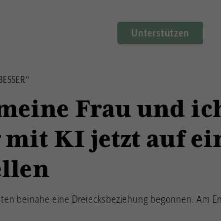
Unterstützen
BESSER“
eine Frau und ic
it KI jetzt auf ei
ellen
hätten beinahe eine Dreiecksbeziehung begonnen. Am En