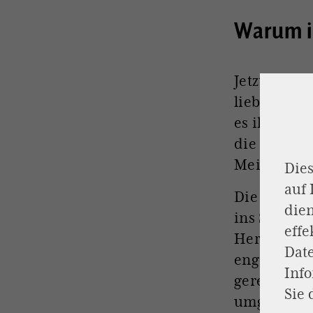
Warum i
Jetzt bin i
lieber Koll
es ihm im F
die KI mit 
Meinung ge
Dies
auf
Die Gute h
dien
ins Spital 
effe
Herzinfarkt
Dat
enges Verhä
Inf
gerettet. K
Sie 
umgehen.