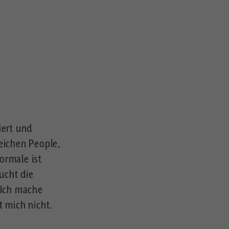
iert und
reichen People,
ormale ist
ucht die
. Ich mache
t mich nicht.