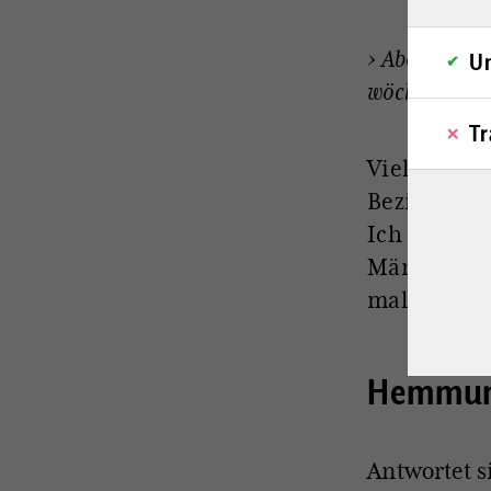
›
Abonnieren
Un
wöchentlich 
Tr
Vielleicht 
Beziehung z
Ich könnte 
Männer ja,
mal anteste
Hemmun
Antwortet 