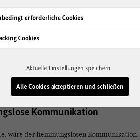
 Sie den
Corrigenda-Newsletter
und erhalten Sie 
bedingt erforderliche Cookies
die relevantesten Recherchen und Meinungsbeiträge
acking Cookies
wäre es ein bisschen besser, ich begänne auch 
wischen der KI und mir auf eine neue Basis zu
ihr zum Beispiel abends mal „Gute Nacht“ sag
Aktuelle Einstellungen speichern
 wenn ihnen jemand nicht aus dem Kopf geht, 
n wollen, ob es dem anderen vielleicht auch so
Alle Cookies akzeptieren und schließen
gslose Kommunikation
sie, wäre der hemmungslosen Kommunikation 