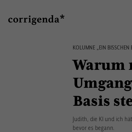
Direkt
Suche
zum
Inhalt
KOLUMNE „EIN BISSCHEN 
Warum m
Umgang m
Basis st
Judith, die KI und ich 
bevor es begann.