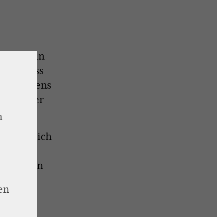
am so: Ein
 mir, dass
nes morgens
ach ihrer
n
nverzüglich
en
itdem ein
n Leben
en
inander