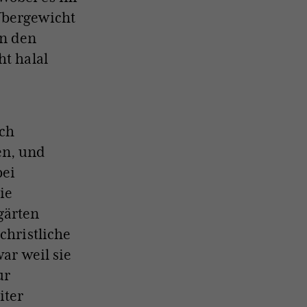
Übergewicht
n den
ht halal
sch
en, und
bei
ie
gärten
christliche
ar weil sie
ur
iter