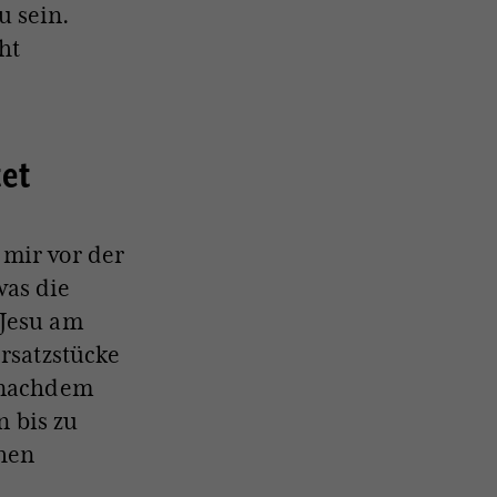
u sein.
ht
tet
 mir vor der
was die
 Jesu am
ersatzstücke
, nachdem
n bis zu
chen