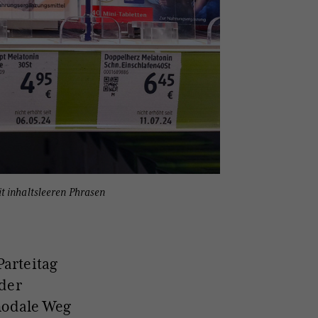
t inhaltsleeren Phrasen
arteitag
 der
ynodale Weg