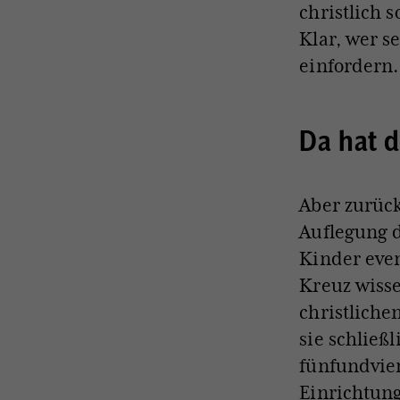
christlich s
Klar, wer s
einfordern.
Da hat d
Aber zurück
Auflegung d
Kinder even
Kreuz wisse
christliche
sie schließl
fünfundvier
Einrichtun