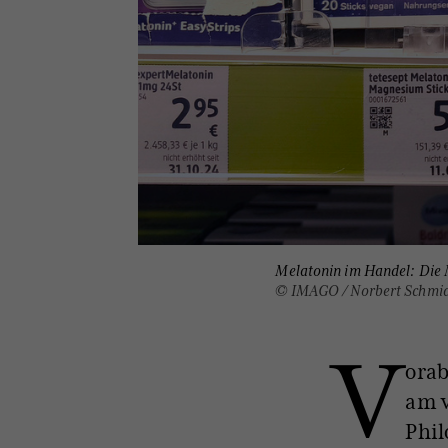
Melatonin im Handel: Die M
© IMAGO / Norbert Schmi
V
orab
am v
Phil