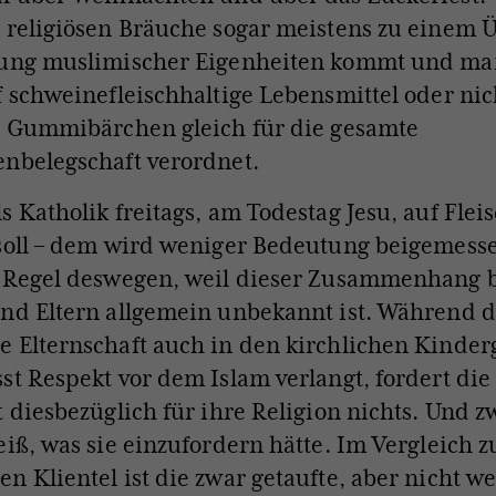
 religiösen Bräuche sogar meistens zu einem 
lung muslimischer Eigenheiten kommt und ma
f schweinefleischhaltige Lebensmittel oder nic
e Gummibärchen gleich für die gesamte
nbelegschaft verordnet.
s Katholik freitags, am Todestag Jesu, auf Flei
 soll – dem wird weniger Bedeutung beigemess
r Regel deswegen, weil dieser Zusammenhang 
nd Eltern allgemein unbekannt ist. Während d
 Elternschaft auch in den kirchlichen Kinder
st Respekt vor dem Islam verlangt, fordert die 
t diesbezüglich für ihre Religion nichts. Und zw
eiß, was sie einzufordern hätte. Im Vergleich z
n Klientel ist die zwar getaufte, aber nicht we