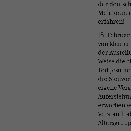
der deutsc
Melatonin m
erfahren!
18. Februar
von kleinen
der Austeil
Weise die c
Tod Jesu li
die Steilvo
eigene Verg
Auferstehun
erworben w
Verstand, a
Altersgrup