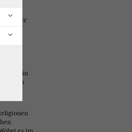
kommene
 alle
hts zu der
Und die
 jeder
ch
n deren
as-
nsklima in
istlichen
 nach
Religionen
chen
Wobei es im