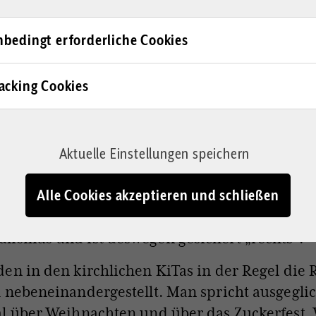
ische Oma weiß – ebenso wie die neu hinzuge
nittspartnerschaftsoma – allenfalls, dass Jesus
bedingt erforderliche Cookies
t. Aber beide Omas wissen selbst wenig bis nic
gen, wieso „dieser Jesus“ da am Kreuz hängt. 
acking Cookies
der KiTa ist in der Regel persönlich ebenso bar
 über den christlichen Glauben. Da helfen au
 Trägerschaften von Kindergärten wenig, den
nagement legt seitens der Diözesen und Carit
Aktuelle Einstellungen speichern
ten größten Wert auf ein paritätisches Religio
Alle Cookies akzeptieren und schließen
tungen. Substanzielle Verkündigung eines chr
ses mit exklusivem Wahrheitsanspruch riecht
ismus und ist deswegen gesichert „rechts“.
en in den kirchlichen KiTas in der Regel die 
 nebeneinandergestellt. Man spricht ausgegli
l über Weihnachten und über das Zuckerfest. 