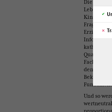
Die biolog
Lebensabsch
Un
Kinder lieb
Frage zu sa
Tr
Erzieherin 
Information
katholische
Qualitätsma
Fachaufsich
den Einrich
Bekenntnis
Fundamental
Und so werd
wertneutral
proportiona