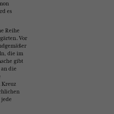
rmon
rd es
ne Reihe
gärten. Vor
kindgemäßer
ln, die im
Asche gibt
 an die
e
m Kreuz
chlichen
 jede