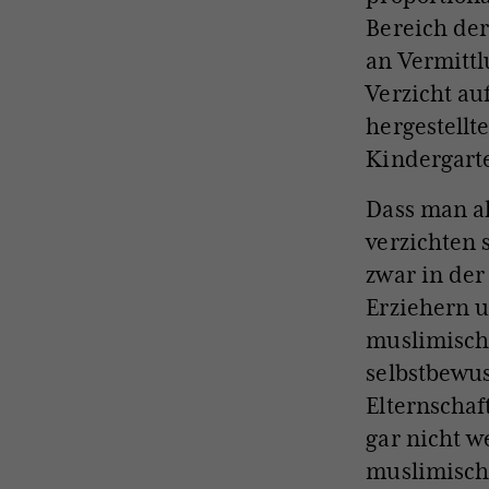
Bereich der
an Vermitt
Verzicht au
hergestellt
Kindergarte
Dass man al
verzichten
zwar in de
Erziehern u
muslimische
selbstbewus
Elternschaf
gar nicht w
muslimische