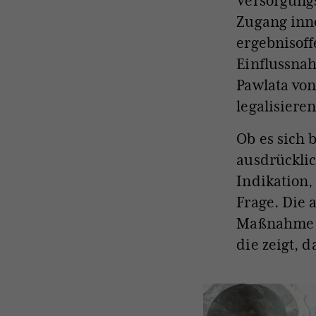
Versorgungs
Zugang inn
ergebnisoff
Einflussnah
Pawlata von
legalisieren
Ob es sich 
ausdrücklic
Indikation,
Frage. Die 
Maßnahme g
die zeigt, 