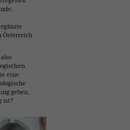
geregelten
ende,
ergänzte
n Österreich
 also
logischen
ie eine
eologische
ung geben,
 ist?