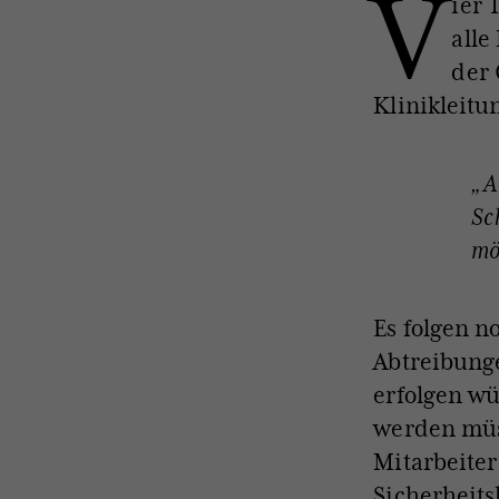
V
ier 
alle
der 
Klinikleit
„A
Sc
mö
Es folgen n
Abtreibunge
erfolgen wü
werden müs
Mitarbeiter
Sicherheits