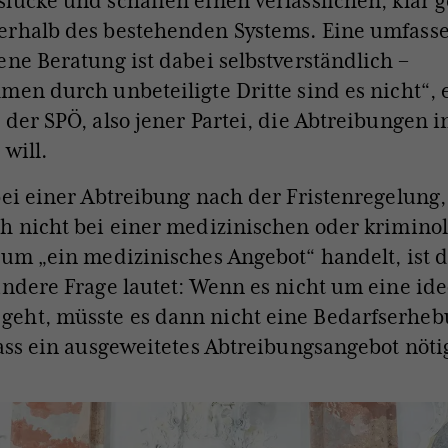
lücke und schaffen einen verlässlichen, klar 
erhalb des bestehenden Systems. Eine umfass
ene Beratung ist dabei selbstverständlich –
men durch unbeteiligte Dritte sind es nicht“, 
 der SPÖ, also jener Partei, die Abtreibungen i
 will.
bei einer Abtreibung nach der Fristenregelung,
h nicht bei einer medizinischen oder krimino
 um „ein medizinisches Angebot“ handelt, ist d
andere Frage lautet: Wenn es nicht um eine id
eht, müsste es dann nicht eine Bedarfserheb
dass ein ausgeweitetes Abtreibungsangebot nötig