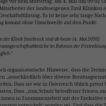
Tage vor dem Muttertag, am 4. Mai um 09:02 Uh
 Mitarbeiter der landeseigenen Tirol Kliniken 
Geschäftsführung. Es ist keine sehr lange Nach
ung kommt ohne Umschweife auf den Punkt:
n der Klinik Innsbruck sind ab heute (4. Mai 2026)
hwangerschaftsabbrüche im Rahmen der Fristenlösun
glich.“
och organisatorische Hinweise, dass die Termi
n „ausschließlich über diverse Beratungseinr
rden. Dass sie wie in Österreich üblich privat 
sten. Dass „zum Schutz betroffener Frauen un
:innen in Zusammenarbeit mit der Exekutive 
konzept entwickelt“ worden sei. Und dass die T