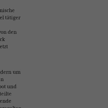
inische
l tätiger
von den
uck
etzt
ondern um
en
bot und
teilte
hende