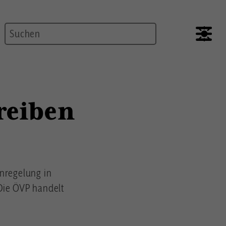
Suche
treiben
enregelung in
 Die ÖVP handelt