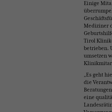
Einige Mita
überrumpelt
Geschäftsfü
Mediziner 
Geburtshil
Tirol Klini
betrieben.
U
umsetzen wi
Klinikmitar
„Es geht hi
die Verant
Beratungen,
eine qualitä
Landesrätin