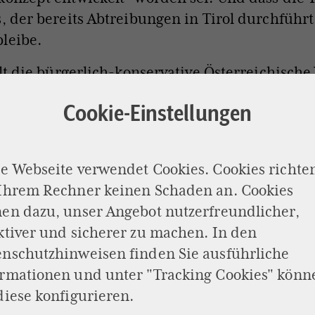
s, der bereits Abtreibungen in Tirol durchführ
leibe.
ellt die bürgerlich-konservative Österreichische
 1945 ununterbrochen den Landeshauptmann
Cookie-Einstellungen
äsident eines Bundeslandes). Seit Herbst 2022 
nton Mattle im Amt. Gesundheitsministerin is
enfalls von der ÖVP –, die als sehr durchsetzung
e Webseite verwendet Cookies. Cookies richte
inisterin fungiert mit
Eva Pawlata eine SPÖ-Po
 Ihrem Rechner keinen Schaden an. Cookies
kampf kostenlose Abtreibungen an öffentliche
en dazu, unser Angebot nutzerfreundlicher,
atte.
ktiver und sicherer zu machen. In den
enschutzhinweisen
finden Sie ausführliche
hend – oder doch nicht?
ormationen und unter "Tracking Cookies" könn
diese konfigurieren.