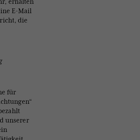
r, erhalten
eine E-Mail
richt, die
g
ne für
ichtungen“
bezahlt
d unserer
ein
ätigkeit