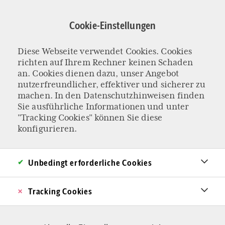
Direkt
zum
Cookie-Einstellungen
Inhalt
Diese Webseite verwendet Cookies. Cookies
MASSENEINWANDERUNG
richten auf Ihrem Rechner keinen Schaden
Zeit für eine
an. Cookies dienen dazu, unser Angebot
nutzerfreundlicher, effektiver und sicherer zu
machen. In den
Datenschutzhinweisen
finden
Zeitenwende
Sie ausführliche Informationen und unter
"Tracking Cookies" können Sie diese
Wie es ist, darf es nicht bleiben: An einer
konfigurieren.
grundlegenden Neugestaltung des
bundesdeutschen Rechtsregimes in Asyl- und
Unbedingt erforderliche Cookies
Migrationsfragen führt kein Weg vorbei. Die
Tracking Cookies
Umsetzung wäre weit weniger schwierig als auf
den ersten Blick vermutet. Ein Einwurf