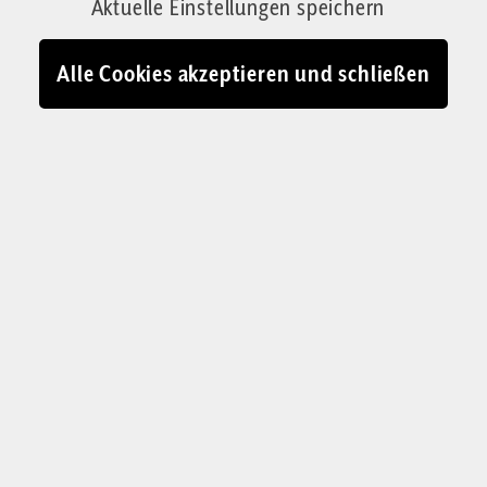
Von Jonas von Zons
Aktuelle Einstellungen speichern
04.10.2024 - 11:25
Alle Cookies akzeptieren und schließen
Migrantenansturm an der deutschen Grenze im oberbayerischen
Freilassing, 25. September 2015: Die selbstbewusste Formulierung
und Durchsetzung staatlicher Eigeninteressen ist das Gebot der
Stunde