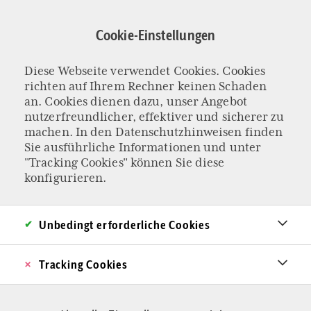
Direkt
zum
Cookie-Einstellungen
Inhalt
Diese Webseite verwendet Cookies. Cookies
VERFASSUNGSINTERPRETATION UND LEBENSSCHUTZ
richten auf Ihrem Rechner keinen Schaden
Bundesverfassungs
an. Cookies dienen dazu, unser Angebot
nutzerfreundlicher, effektiver und sicherer zu
machen. In den
Datenschutzhinweisen
finden
gericht und
Sie ausführliche Informationen und unter
"Tracking Cookies" können Sie diese
Paragraf 218:
konfigurieren.
Gestern so, heute
Unbedingt erforderliche Cookies
so?
Tracking Cookies
Kann „gesellschaftlicher Wandel“ die
Rechtsprechung des