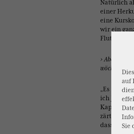
Natürlich a
einer Herk
eine Kursko
wir ein gan
Fluten pflü
›
Abonnieren
wöchentlich 
Dies
auf
„Es reicht 
dien
ich Judith.
effe
Kapitänin, 
Dat
zärtlich zu
Inf
dass ich die
Sie 