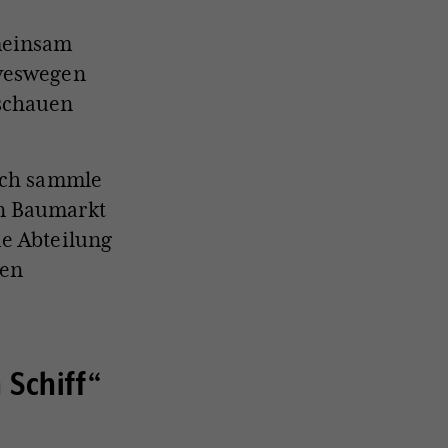
meinsam
 weswegen
 schauen
 Ich sammle
en Baumarkt
ie Abteilung
ten
 Schiff“