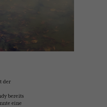
t der
dy bereits
nnte eine