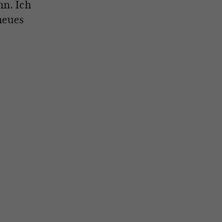
nn. Ich
neues