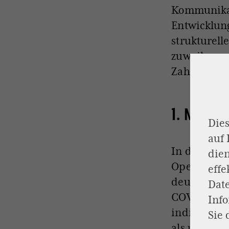
Kommunikat
Entwicklung
strukturel
zuweilen gr
Zahlen, Fak
1. Mediz
Dies
auf
In der Medi
dien
Operations
effe
deutlich v
Dat
COVID‑19 v
Inf
individuali
Sie 
als unheilb