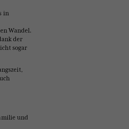
s in
hen Wandel.
dank der
icht sogar
ngszeit,
auch
e
Familie und