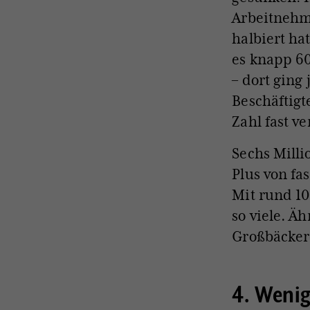
Arbeitnehme
halbiert ha
es knapp 60
– dort ging 
Beschäftigt
Zahl fast ve
Sechs Mill
Plus von fa
Mit rund 10
so viele. Ä
Großbäcker
4. Wenig