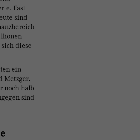
rte. Fast
eute sind
inanzbereich
illionen
sich diese
ten ein
d Metzger.
r noch halb
ingegen sind
te