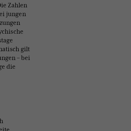
ie Zahlen
ei jungen
tzungen
sychische
stage
atisch gilt
ngen – bei
ge die
ch
eite