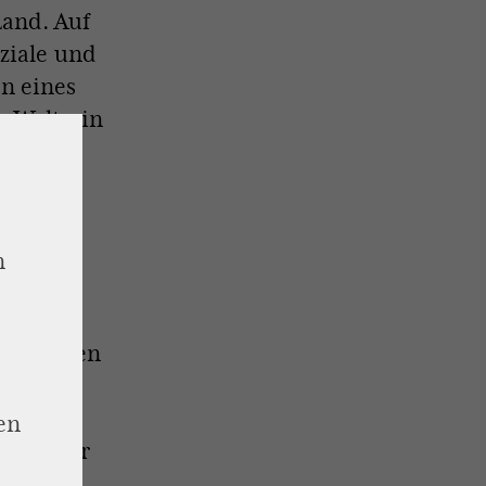
Land. Auf
oziale und
n eines
 Welt – in
n
nte und
rankungen
en
en
en früher
esiegt