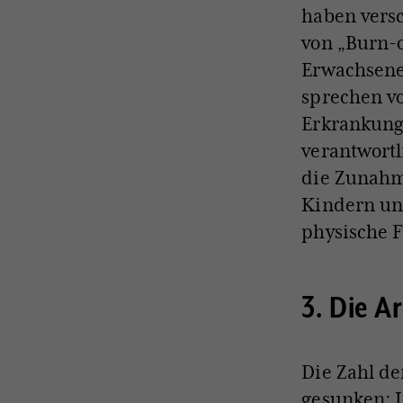
haben vers
von „Burn-
Erwachsenen
sprechen vo
Erkrankunge
verantwortl
die Zunahm
Kindern und
physische 
3. Die A
Die Zahl de
gesunken: I