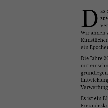
D
as 
zu
Ver
Wir ahnen 
Künstlichen
ein Epochen
Die Jahre 2
mit einschn
grundlege
Entwicklung
Verwerfung
Es ist ein B
Freundeskr