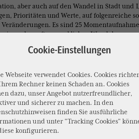
ion, aber auch auf den Wandel in Stadt und 
en, Prioritäten und Werte, auf folgenreiche s
le Veränderungen. Es sind 25 Momentaufnahme
avierenden, oft unmerklichen Wandels unserer
ten und Trends.
Cookie-Einstellungen
inische Durchbrüche
e Webseite verwendet Cookies. Cookies richte
 Ihrem Rechner keinen Schaden an. Cookies
zin gab es große Fortschritte. Neue Medikame
en dazu, unser Angebot nutzerfreundlicher,
methoden haben den Schrecken mancher Erk
ktiver und sicherer zu machen. In den
ermindert. Die mRNA‑Impfstofftechnologie geg
enschutzhinweisen
finden Sie ausführliche
erspricht neue Wege in Krebstherapie und
ormationen und unter "Tracking Cookies" könn
sierter Medizin. Dank der Genforschung könn
diese konfigurieren.
ar geltende Erberkrankungen teilweise sogar b