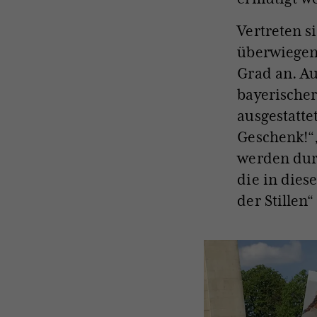
Vertreten s
überwiegend
Grad an. Au
bayerischer
ausgestatte
Geschenk!“,
werden durc
die in dies
der Stillen