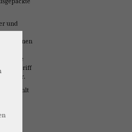
ausgepackte
er und
utiös planen
ann, zu
 dass sie
cht im Griff
n
rdert war.
“, erzählt
burg
en