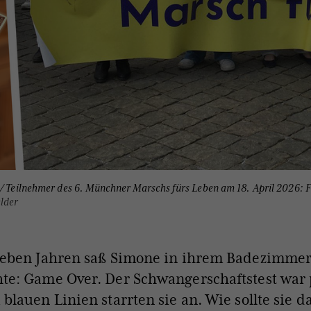
 / Teilnehmer des 6. Münchner Marschs fürs Leben am 18. April 2026: 
lder
ieben Jahren saß Simone in ihrem Badezimme
te: Game Over. Der Schwangerschaftstest war p
 blauen Linien starrten sie an. Wie sollte sie d