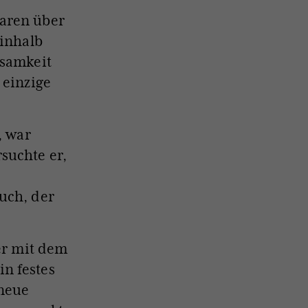
waren über
einhalb
ksamkeit
 einzige
, war
suchte er,
uch, der
der mit dem
n festes
neue