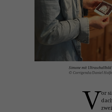
Simone mit Ultraschallbild
© Corrigenda/Daniel Holfe
V
or s
dach
zwei