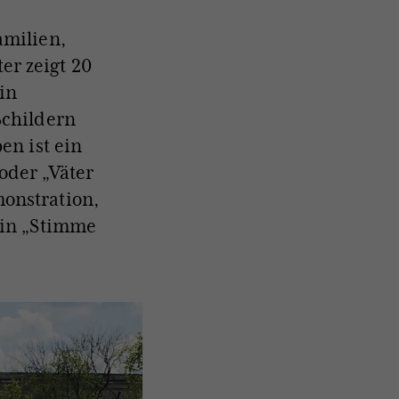
amilien,
er zeigt 20
in
Schildern
en ist ein
oder „Väter
onstration,
ein „Stimme