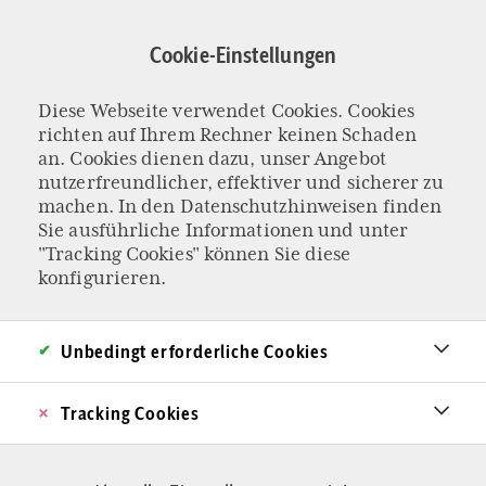
Direkt
zum
Cookie-Einstellungen
Inhalt
Diese Webseite verwendet Cookies. Cookies
WIE UMGEHEN MIT SCHWERER FEHLBILDUNG?
richten auf Ihrem Rechner keinen Schaden
Geburt und Tod
an. Cookies dienen dazu, unser Angebot
nutzerfreundlicher, effektiver und sicherer zu
machen. In den
Datenschutzhinweisen
finden
des Kindes: „Der
Sie ausführliche Informationen und unter
"Tracking Cookies" können Sie diese
glücklichste Tag
konfigurieren.
meines Lebens“
Unbedingt erforderliche Cookies
Babys, die mit der Fehlbildung Anenzephalie
Tracking Cookies
geboren werden, leben nach der Geburt nur
wenige Stunden. Also abtreiben? Zwei