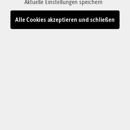
Aktuelle Einstellungen speichern
betroffene Mütter berichten, warum sie sich für
das Leben entschieden haben, welche Kraft von
Alle Cookies akzeptieren und schließen
der Liebe ausgeht und warum sie wieder so
handeln würden.
Von Lukas Steinwandter
19.06.2026 - 18:00