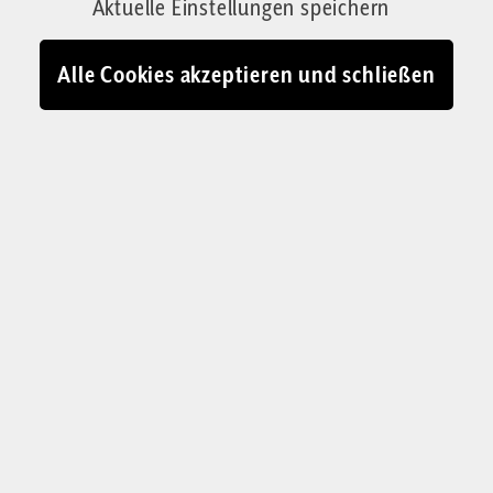
Aktuelle Einstellungen speichern
Alle Cookies akzeptieren und schließen
KOLUMNE „DAS LIEBE GELD“
Ob für dich oder die
anderen: Verzichte nicht
auf Dividenden
Ob als zusätzliche Einkommensquelle oder als
solide Basis für Spenden: Aktien mit hoher
Ausschüttungsquote sind eine gute Möglichkeit
für ein passives Einkommen.
Jessica Schwarzer