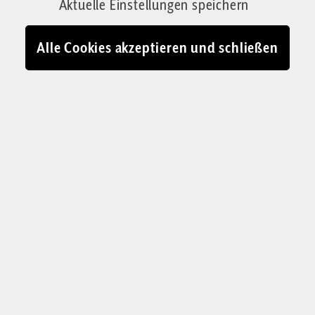
Aktuelle Einstellungen speichern
Alle Cookies akzeptieren und schließen
WEITERE JURISTEN ÄUSSERN SICH
Brosius-Gersdorf irrt:
Paragraf 218 muss wegen
Koalitionsvertrag nicht
geändert werden
Frauke Brosius-Gersdorf hatte im Fernsehen
behauptet, Abtreibungen müssten gemäß
Koalitionsvertrag legalisiert werden, damit die
Krankenkassen für ihre Kosten aufkommen