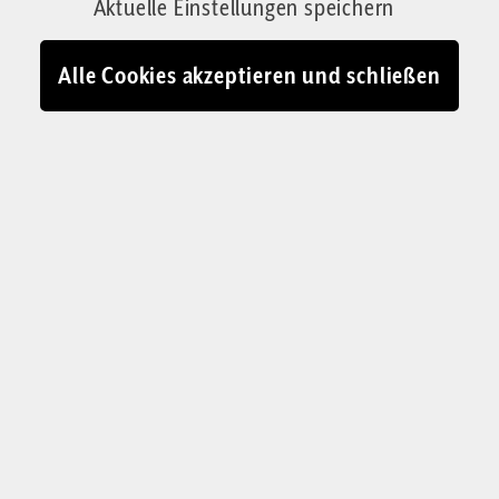
Aktuelle Einstellungen speichern
Alle Cookies akzeptieren und schließen
Andrea Heinemann
studierte
Romanistik, Germanistik und
Kunstgeschichte an der Ludwig-
Maximilians-Universität München. Sie
hat mehrere Jahre mit französischen
Kollegen zusammengearbeitet und dabei
interessante kulturelle Unterschiede
zwischen den beiden Ländern
kennengelernt. Von August 2024 bis