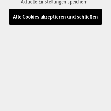
Aktuelle Einstellungen speichern
Abstieg des einst starken Geschlechts. Es wird
Zeit, dass sich Männer untereinander
Alle Cookies akzeptieren und schließen
solidarisieren und etwas unternehmen.
Von Daniel Holfelder
01.06.2026 - 17:00