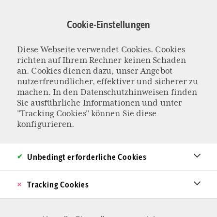
Direkt
zum
Cookie-Einstellungen
Inhalt
Diese Webseite verwendet Cookies. Cookies
DIE ABGEHÄNGTEN
richten auf Ihrem Rechner keinen Schaden
Warum wir eine
an. Cookies dienen dazu, unser Angebot
nutzerfreundlicher, effektiver und sicherer zu
machen. In den
Datenschutzhinweisen
finden
Emanzipationsbew
Sie ausführliche Informationen und unter
"Tracking Cookies" können Sie diese
egung für Männer
konfigurieren.
brauchen
Unbedingt erforderliche Cookies
Die Männerkrise ist ein Monster mit zwei
Tracking Cookies
Köpfen: Die eine Ursache ist die linke
Identitätspolitik, die andere der ökonomische